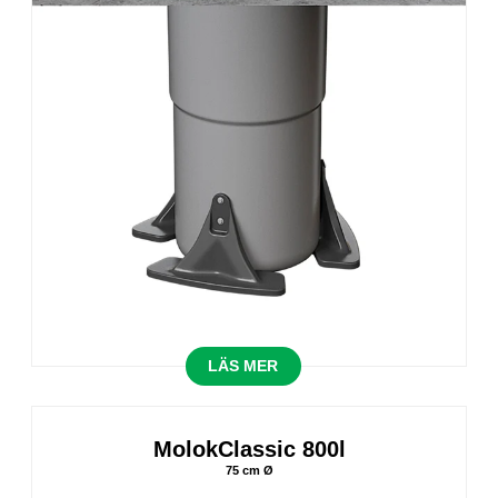
LÄS MER
MolokClassic 800l
75 cm Ø