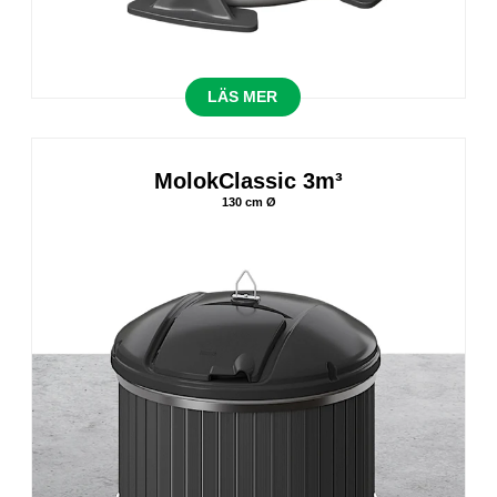
LÄS MER
MolokClassic 3m³
130 cm Ø