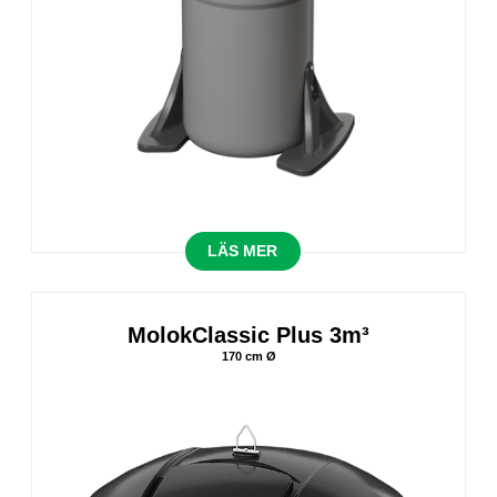
LÄS MER
MolokClassic Plus 3m³
170 cm Ø