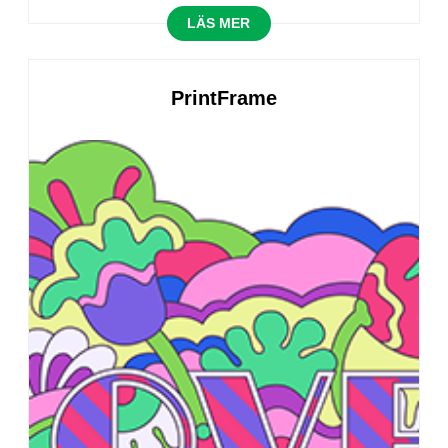
LÄS MER
PrintFrame