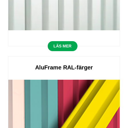
LÄS MER
AluFrame RAL-färger