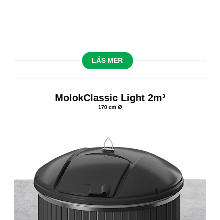
LÄS MER
MolokClassic Light 2m³
170 cm Ø