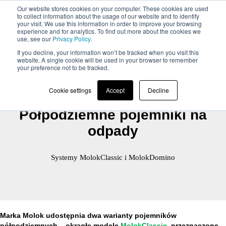
Our website stores cookies on your computer. These cookies are used
to collect information about the usage of our website and to identify
your visit. We use this information in order to improve your browsing
experience and for analytics. To find out more about the cookies we
use, see our
Privacy Policy.
If you decline, your information won’t be tracked when you visit this
website. A single cookie will be used in your browser to remember
your preference not to be tracked.
Cookie settings
Accept
Decline
Półpodziemne pojemniki na
odpady
Systemy MolokClassic i MolokDomino
Marka Molok udostępnia dwa warianty pojemników
półpodziemnych – okrągłe modele
MolokClassic
, przeznaczone