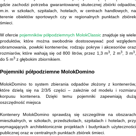
gdzie zachodzi potrzeba gwarantowanej skutecznej zbiórki odpadów,
m.in. w szkołach, szpitalach, hotelach, w centrach handlowych, na
terenie obiektów sportowych czy w regionalnych punktach zbiórek
śmieci.
W ofercie
pojemników półpodziemnych MolokClassic
znajduje się wiele
produktów, które można swobodnie dostosowywać pod względem
obramowania, powłoki kontenerów, rodzaju pokryw i akcesoriów oraz
3
3
3
rozmiarów, które wahają się od 800 litrów, przez 1,3 m
, 2 m
, 3 m
3
do 5 m
z głębokim zbiornikiem.
Pojemniki półpodziemne MolokDomino
MolokDomino to system zbierania odpadów złożony z kontenerów,
które dzielą się na 2/3/5 części – zależnie od modelu i rozmiaru
korpusu kontenera. Dzięki temu pojemniki zapewniają dużą
oszczędność miejsca
Kontenery MolokDomino sprawdzą się szczególnie na obszarach
mieszkalnych, w szkołach, przedszkolach, szpitalach i hotelach, przy
wymagających architektonicznie projektach i budynkach użyteczności
publicznej oraz w centralnych punktach zbiórek śmieci.