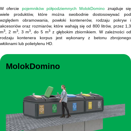
W ofercie
pojemników półpodziemnych MolokDomino
znajduje si
wiele produktów, które można swobodnie dostosowywać pod
względem obramowania, powłoki kontenerów, rodzaju pokryw i
akcesoriów oraz rozmiarów, które wahają się od 800 litrów, przez 1,3
3
3
3
3
m
, 2 m
, 3 m
, do 5 m
z głębokim zbiornikiem. W zależności o
rodzaju kontenera korpus jest wykonany z betonu zbrojonego
włóknami lub polietylenu HD.
MolokDomino