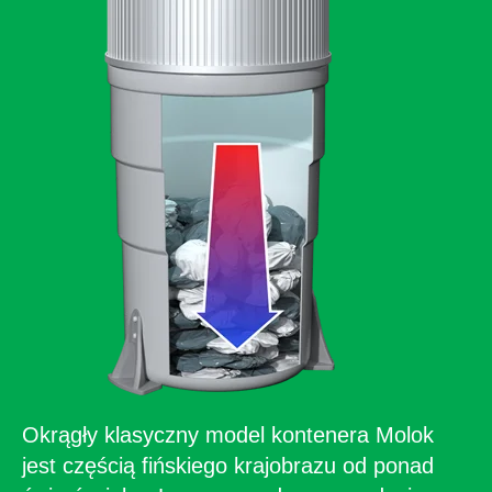
Okrągły klasyczny model kontenera Molok
jest częścią fińskiego krajobrazu od ponad