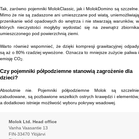
Tak, zarówno pojemniki MolokClassic, jak i MolokDomino są szczelne.
Mimo że nie są zadaszone ani umieszczane pod wiatą, uniemożliwiają
przenikanie wód opadowych do wnętrza i nie stwarzają warunków, w
których nieczystości mogłyby wydostać się na zewnątrz zbiornika
umieszczonego pod powierzchnią ziemi.
Warto również wspomnieć, że dzięki kompresji grawitacyjnej odpady
są aż o 80% rzadziej wywożone. Oznacza to mniejsze zużycie paliwa i
emisję CO
.
2
Czy pojemniki półpodziemne stanowią zagrożenie dla
dzieci?
Absolutnie nie. Pojemniki półpodziemne Molok są szczelnie
zabudowane, są pozbawione wszelkich ostrych krawędzi i elementów,
a dodatkowo istnieje możliwość wyboru pokrywy wsadowej.
Molok Ltd. Head office
Vanha Vaasantie 13
FIN-33470 Ylöjärvi