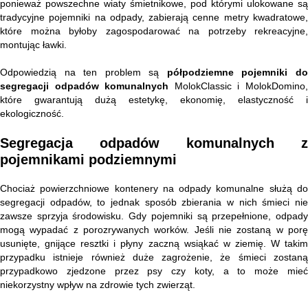
ponieważ powszechne wiaty śmietnikowe, pod którymi ulokowane są
tradycyjne pojemniki na odpady, zabierają cenne metry kwadratowe,
które można byłoby zagospodarować na potrzeby rekreacyjne,
montując ławki.
Odpowiedzią na ten problem są
półpodziemne pojemniki d
segregacji odpadów komunalnych
MolokClassic i MolokDomino
które gwarantują dużą estetykę, ekonomię, elastyczność i
ekologiczność.
Segregacja odpadów komunalnych z
pojemnikami podziemnymi
Chociaż powierzchniowe kontenery na odpady komunalne służą do
segregacji odpadów, to jednak sposób zbierania w nich śmieci nie
zawsze sprzyja środowisku. Gdy pojemniki są przepełnione, odpady
mogą wypadać z porozrywanych worków. Jeśli nie zostaną w porę
usunięte, gnijące resztki i płyny zaczną wsiąkać w ziemię. W takim
przypadku istnieje również duże zagrożenie, że śmieci zostaną
przypadkowo zjedzone przez psy czy koty, a to może mieć
niekorzystny wpływ na zdrowie tych zwierząt.