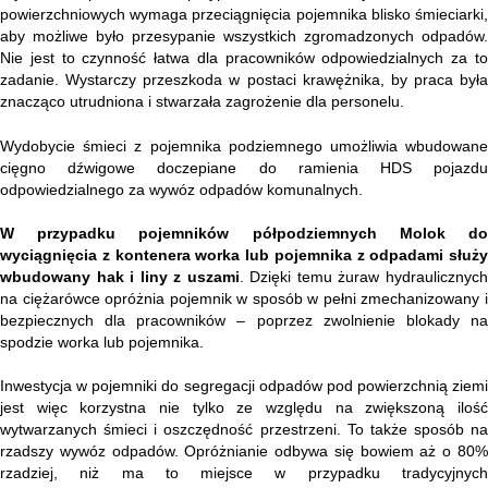
powierzchniowych wymaga przeciągnięcia pojemnika blisko śmieciarki,
aby możliwe było przesypanie wszystkich zgromadzonych odpadów.
Nie jest to czynność łatwa dla pracowników odpowiedzialnych za to
zadanie. Wystarczy przeszkoda w postaci krawężnika, by praca była
znacząco utrudniona i stwarzała zagrożenie dla personelu.
Wydobycie śmieci z pojemnika podziemnego umożliwia wbudowane
cięgno dźwigowe doczepiane do ramienia HDS pojazdu
odpowiedzialnego za wywóz odpadów komunalnych.
W przypadku pojemników półpodziemnych Molok do
wyciągnięcia z kontenera worka lub pojemnika z odpadami służy
wbudowany hak i liny z uszami
. Dzięki temu żuraw hydraulicznyc
na ciężarówce opróżnia pojemnik w sposób w pełni zmechanizowany i
bezpiecznych dla pracowników – poprzez zwolnienie blokady na
spodzie worka lub pojemnika.
Inwestycja w pojemniki do segregacji odpadów pod powierzchnią ziemi
jest więc korzystna nie tylko ze względu na zwiększoną ilość
wytwarzanych śmieci i oszczędność przestrzeni. To także sposób na
rzadszy wywóz odpadów. Opróżnianie odbywa się bowiem aż o 80%
rzadziej, niż ma to miejsce w przypadku tradycyjnych