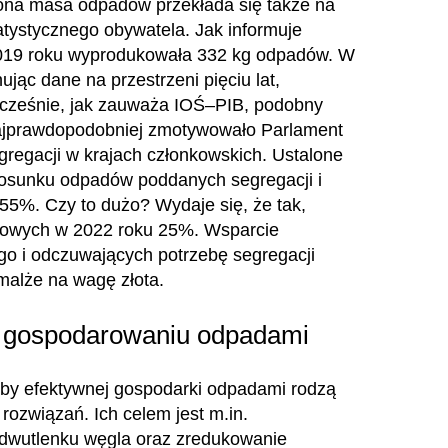
zona masa odpadów przekłada się także na
atystycznego obywatela. Jak informuje
2019 roku wyprodukowała 332 kg odpadów. W
jąc dane na przestrzeni pięciu lat,
ocześnie, jak zauważa IOŚ–PIB, podobny
o najprawdopodobniej zmotywowało Parlament
egacji w krajach członkowskich. Ustalone
stosunku odpadów poddanych segregacji i
55%. Czy to dużo? Wydaje się, że tak,
lowych w 2022 roku 25%. Wsparcie
o i odczuwających potrzebę segregacji
alże na wagę złota.
w gospodarowaniu odpadami
by efektywnej gospodarki odpadami rodzą
ozwiązań. Ich celem jest m.in.
 dwutlenku węgla oraz zredukowanie