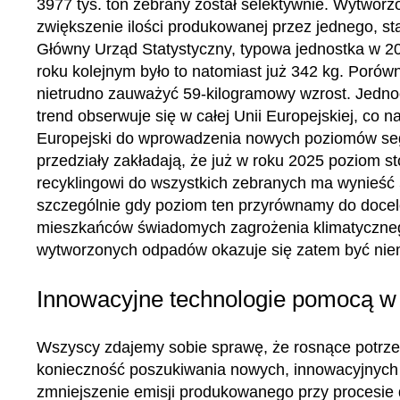
3977 tys. ton zebrany został selektywnie. Wytwor
zwiększenie ilości produkowanej przez jednego, st
Główny Urząd Statystyczny, typowa jednostka w 
roku kolejnym było to natomiast już 342 kg. Porównu
nietrudno zauważyć 59-kilogramowy wzrost. Jedn
trend obserwuje się w całej Unii Europejskiej, c
Europejski do wprowadzenia nowych poziomów segr
przedziały zakładają, że już w roku 2025 poziom 
recyklingowi do wszystkich zebranych ma wynieść 
szczególnie gdy poziom ten przyrównamy do doce
mieszkańców świadomych zagrożenia klimatyczneg
wytworzonych odpadów okazuje się zatem być niem
Innowacyjne technologie pomocą 
Wszyscy zdajemy sobie sprawę, że rosnące potrze
konieczność poszukiwania nowych, innowacyjnych r
zmniejszenie emisji produkowanego przy procesie