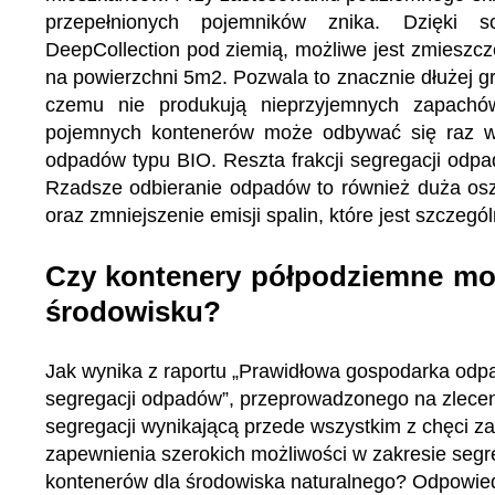
przepełnionych pojemników znika. Dzięki 
DeepCollection pod ziemią, możliwe jest zmieszcz
na powierzchni 5m2. Pozwala to znacznie dłużej g
czemu nie produkują nieprzyjemnych zapachów 
pojemnych kontenerów może odbywać się raz w 
odpadów typu BIO. Reszta frakcji segregacji od
Rzadsze odbieranie odpadów to również duża os
oraz zmniejszenie emisji spalin, które jest szczegó
Czy kontenery półpodziemne mo
środowisku?
Jak wynika z raportu „Prawidłowa gospodarka odp
segregacji odpadów”, przeprowadzonego na zlecen
segregacji wynikającą przede wszystkim z chęci za
zapewnienia szerokich możliwości w zakresie segr
kontenerów dla środowiska naturalnego? Odpowie