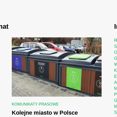
mat
W
E
A
P
G
KOMUNIKATY PRASOWE
M
Kolejne miasto w Polsce