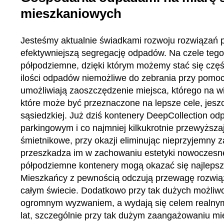
mieszkaniowych
Jesteśmy aktualnie świadkami rozwoju rozwiązań p
efektywniejszą segregację odpadów. Na czele tego 
półpodziemne, dzięki którym możemy stać się częś
ilości odpadów niemożliwe do zebrania przy pomo
umożliwiają zaoszczędzenie miejsca, którego na w
które może być przeznaczone na lepsze cele, jesz
sąsiedzkiej. Już dziś kontenery DeepCollection 
parkingowym i co najmniej kilkukrotnie przewyższ
śmietnikowe, przy okazji eliminując nieprzyjemny 
przeszkadza im w zachowaniu estetyki nowoczesnej 
półpodziemne kontenery mogą okazać się najlepszy
Mieszkańcy z pewnością odczują przewagę rozwiąza
całym świecie. Dodatkowo przy tak dużych możliwo
ogromnym wyzwaniem, a wydają się celem realnym d
lat, szczególnie przy tak dużym zaangażowaniu mi