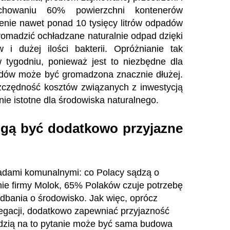
schowaniu 60% powierzchni kontenerów
enie nawet ponad 10 tysięcy litrów odpadów
romadzić ochładzane naturalnie odpad dzięki
i dużej ilości bakterii. Opróżnianie tak
tygodniu, ponieważ jest to niezbędne dla
padów może być gromadzona znacznie dłużej.
zczędność kosztów związanych z inwestycją
lnie istotne dla środowiska naturalnego.
gą być dodatkowo przyjazne
adami komunalnymi: co Polacy sądzą o
ie firmy Molok, 65% Polaków czuje potrzebę
dbania o środowisko. Jak więc, oprócz
egacji, dodatkowo zapewniać przyjazność
dzią na to pytanie może być sama budowa