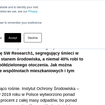
NTAKT
BLOG
MOLOK
PL
ite and to identify your visit.
cookies we use, see our
Privacy
rowser to remember your preference
rencje
Poznaj
Pomoc dla projektantów
gs
Accept
Decline
a naturalnego rośnie, a wraz z nią także
zbiórki odpadów. Według raportu
ę SW Research1, segregujący śmieci w
stanem środowiska, a niemal 40% robi to
spółdzielonego otoczenia. Jak można
we wspólnotach mieszkaniowych i tym
co rośnie. Instytut Ochrony Środowiska –
 2019 roku w Polsce wytworzono ponad
ki procent z całej masy odpadów, bo ponad