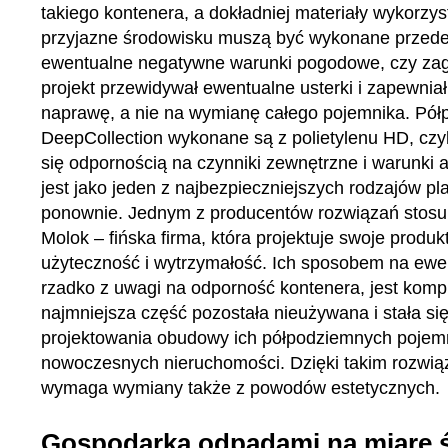
takiego kontenera, a dokładniej materiały wykorzys
przyjazne środowisku muszą być wykonane przede
ewentualne negatywne warunki pogodowe, czy zagr
projekt przewidywał ewentualne usterki i zapewniał
naprawę, a nie na wymianę całego pojemnika. Pół
DeepCollection wykonane są z polietylenu HD, czyl
się odpornością na czynniki zewnętrzne i warunk
jest jako jeden z najbezpieczniejszych rodzajów p
ponownie. Jednym z producentów rozwiązań stosun
Molok – fińska firma, która projektuje swoje produ
użyteczność i wytrzymałość. Ich sposobem na ewen
rzadko z uwagi na odporność kontenera, jest komp
najmniejsza część pozostała nieużywana i stała s
projektowania obudowy ich półpodziemnych pojemn
nowoczesnych nieruchomości. Dzięki takim rozwiąz
wymaga wymiany także z powodów estetycznych.
Gospodarka odpadami na miarę 