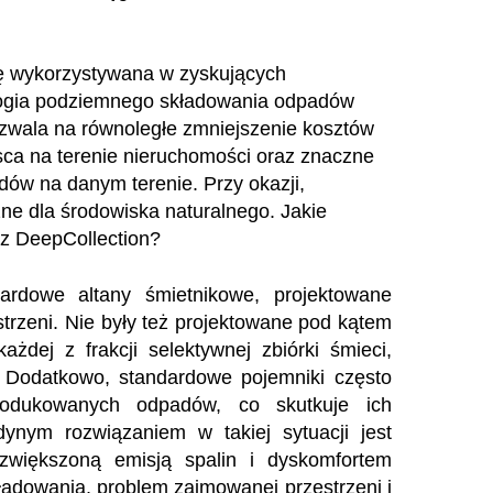
ę wykorzystywana w zyskujących
logia podziemnego składowania odpadów
zwala na równoległe zmniejszenie kosztów
sca na terenie nieruchomości oraz znaczne
dów na danym terenie. Przy okazji,
e dla środowiska naturalnego. Jakie
 z DeepCollection?
ardowe altany śmietnikowe, projektowane
strzeni. Nie były też projektowane pod kątem
żdej z frakcji selektywnej zbiórki śmieci,
 Dodatkowo, standardowe pojemniki często
rodukowanych odpadów, co skutkuje ich
ynym rozwiązaniem w takiej sytuacji jest
zwiększoną emisją spalin i dyskomfortem
adowania, problem zajmowanej przestrzeni i