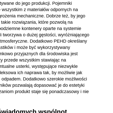
tywane do jego produkcji. Pojemniki
 wszystkim z materiałów odpornych na
ożenia mechaniczne. Dobrze też, by jego
 takie rozwiązania, które pozwolą na
podziemne kontenery oparte na systemie
i tworzywa o dużej gęstości, wyróżniającego
i atmosferyczne. Dodatkowo PEHD określany
lastików i może być wykorzystywany
kowo przyjaznych dla środowiska jest
kty przede wszystkim stawiając na
tualne usterki, występujące niezwykle
leksowa ich naprawa tak, by możliwie jak
ię odpadem. Dodatkowo szerokie możliwości
ików pozwalają dopasować je do estetyki
aniom produkt staje się ponadczasowy i nie
świadomych wspólnot