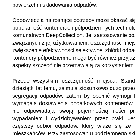
powierzchni składowania odpadów.
Odpowiedzią na rosnące potrzeby może okazać si
popularność kontenerach półpodziemnych techno
komunalnych DeepCollection. Jej zastosowanie po
związanych z jej użytkowaniem, oszczędność miej
zwiększenie efektywności selektywnej zbiórki odpa
kontenery półpodziemne mogą być również przyjazn
aspekty szczególnie przemawiają za korzystaniem
Przede wszystkim oszczędność miejsca. Stand
dziesiątki lat temu, zajmują stosunkowo dużo prze
segregacji odpadów, zatem by spełnić wymogi ka
wymagają dostawienia dodatkowych kontenerów.
nie odpowiadają swoją pojemnością ilości p
wypadaniem i wydziobywaniem przez ptaki. Jed
częstszy odbiór odpadów, który wiąże się ze 
mieszkańców. Przy zastosowaniu podziemnego skł