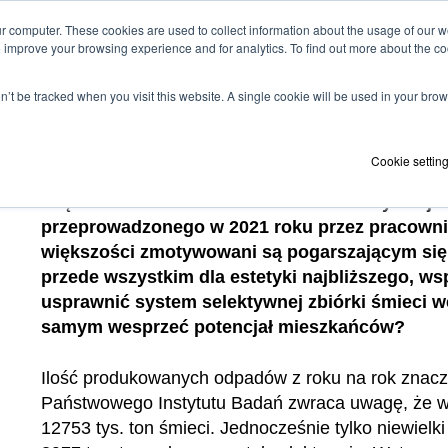
KO
 computer. These cookies are used to collect information about the usage of our webs
to improve your browsing experience and for analytics. To find out more about the 
on’t be tracked when you visit this website. A single cookie will be used in your b
Produkty
Korzyści i zasady
Refe
Cookie settin
Z roku na rok świadomość zagrożenia środowisk
chęć i wiedza na temat celowości selektywnej 
przeprowadzonego w 2021 roku przez pracowni
większości zmotywowani są pogarszającym się 
przede wszystkim dla estetyki najbliższego, w
usprawnić system selektywnej zbiórki śmieci 
samym wesprzeć potencjał mieszkańców?
Ilość produkowanych odpadów z roku na rok znaczą
Państwowego Instytutu Badań zwraca uwagę, że w
12753 tys. ton śmieci. Jednocześnie tylko niewiel