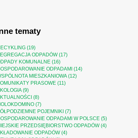
Inne tematy
RECYKLING
(19)
SEGREGACJA ODPADÓW
(17)
ODPADY KOMUNALNE
(16)
GOSPODAROWANIE ODPADAMI
(14)
SPÓLNOTA MIESZKANIOWA
(12)
KOMUNIKATY PRASOWE
(11)
KOLOGIA
(9)
KTUALNOŚCI
(8)
MOLOKDOMINO
(7)
ÓŁPODZIEMNE POJEMNIKI
(7)
OSPODAROWANIE ODPADAMI W POLSCE
(5)
IEJSKIE PRZEDSIĘBIORSTWO ODPADÓW
(4)
SKŁADOWANIE ODPADÓW
(4)