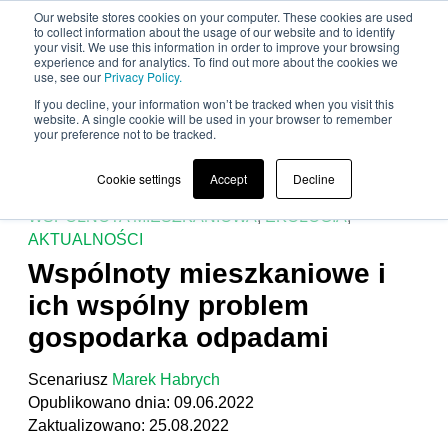
Our website stores cookies on your computer. These cookies are used
to collect information about the usage of our website and to identify
your visit. We use this information in order to improve your browsing
experience and for analytics. To find out more about the cookies we
use, see our
Privacy Policy.
If you decline, your information won’t be tracked when you visit this
website. A single cookie will be used in your browser to remember
your preference not to be tracked.
GOSPODAROWANIE ODPADAMI
,
RECYKLING
,
Cookie settings
Accept
Decline
SEGREGACJA ODPADÓW
,
ODPADY KOMUNALNE
,
WSPÓLNOTA MIESZKANIOWA
,
EKOLOGIA
,
AKTUALNOŚCI
Wspólnoty mieszkaniowe i
ich wspólny problem
gospodarka odpadami
Scenariusz
Marek Habrych
Opublikowano dnia: 09.06.2022
Zaktualizowano: 25.08.2022