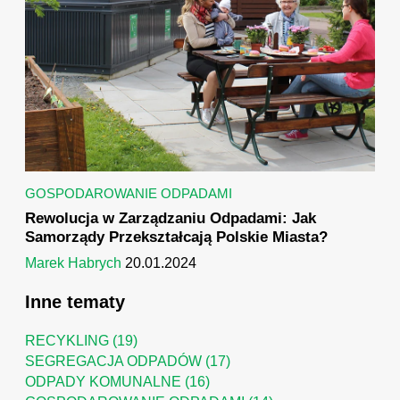
GOSPODAROWANIE ODPADAMI
Rewolucja w Zarządzaniu Odpadami: Jak
Samorządy Przekształcają Polskie Miasta?
Marek Habrych
20.01.2024
Inne tematy
RECYKLING
(19)
SEGREGACJA ODPADÓW
(17)
ODPADY KOMUNALNE
(16)