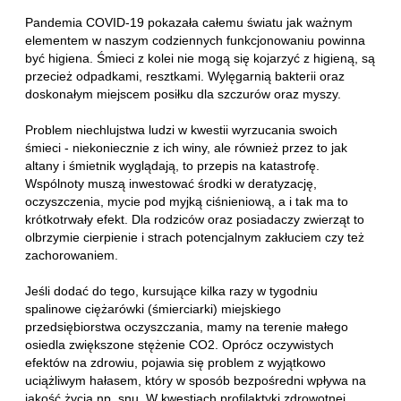
Pandemia COVID-19 pokazała całemu światu jak ważnym
elementem w naszym codziennych funkcjonowaniu powinna
być higiena. Śmieci z kolei nie mogą się kojarzyć z higieną, są
przecież odpadkami, resztkami. Wylęgarnią bakterii oraz
doskonałym miejscem posiłku dla szczurów oraz myszy.
Problem niechlujstwa ludzi w kwestii wyrzucania swoich
śmieci - niekoniecznie z ich winy, ale również przez to jak
altany i śmietnik wyglądają, to przepis na katastrofę.
Wspólnoty muszą inwestować środki w deratyzację,
oczyszczenia, mycie pod myjką ciśnieniową, a i tak ma to
krótkotrwały efekt. Dla rodziców oraz posiadaczy zwierząt to
olbrzymie cierpienie i strach potencjalnym zakłuciem czy też
zachorowaniem.
Jeśli dodać do tego, kursujące kilka razy w tygodniu
spalinowe ciężarówki (śmierciarki) miejskiego
przedsiębiorstwa oczyszczania, mamy na terenie małego
osiedla zwiększone stężenie CO2. Oprócz oczywistych
efektów na zdrowiu, pojawia się problem z wyjątkowo
uciążliwym hałasem, który w sposób bezpośredni wpływa na
jakość życia np. snu. W kwestiach profilaktyki zdrowotnej