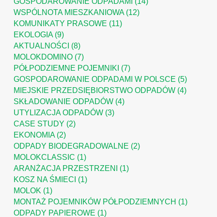
GOSPODAROWANIE ODPADAMI
(14)
WSPÓLNOTA MIESZKANIOWA
(12)
KOMUNIKATY PRASOWE
(11)
EKOLOGIA
(9)
AKTUALNOŚCI
(8)
MOLOKDOMINO
(7)
PÓŁPODZIEMNE POJEMNIKI
(7)
GOSPODAROWANIE ODPADAMI W POLSCE
(5)
MIEJSKIE PRZEDSIĘBIORSTWO ODPADÓW
(4)
SKŁADOWANIE ODPADÓW
(4)
UTYLIZACJA ODPADÓW
(3)
CASE STUDY
(2)
EKONOMIA
(2)
ODPADY BIODEGRADOWALNE
(2)
MOLOKCLASSIC
(1)
ARANŻACJA PRZESTRZENI
(1)
KOSZ NA ŚMIECI
(1)
MOLOK
(1)
MONTAŻ POJEMNIKÓW PÓŁPODZIEMNYCH
(1)
ODPADY PAPIEROWE
(1)