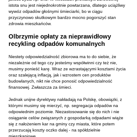
istota snu jest niejednokrotnie powtarzana, dlatego uciążliwy
wywóz odpadów głośnymi śmieciarki, bo w ciągu
przyczynowo skutkowym bardzo mocno pogorszyć stan
zdrowia mieszkańców.
Olbrzymie opłaty za nieprawidłowy
recykling odpadów komunalnych
Niestety odpowiedzialność zbiorowa ma to do siebie, że
niezależnie od tego czy jesteśmy współwinni czy też nie,
musimy ponieść karę. Wraz ze wzrastającymi kosztami życia
oraz szalejącą inflacją, jak i wzrostem cen produktów
budowlanych, nikt nie chce ponosić odpowiedzialność
finansowej. Zwłaszcza za śmieci.
Jednak unijne dyrektywy nakładają na Polskę, obowiązki, z
którymi musimy się mierzyć, np. segregacja odpadów na
odpowiednim poziomie. Niezastosowanie się do nich i nie
osiąganie celów związanych z gospodarką odpadami wiąże
się z nałożeniem kar na gminy czy miasta, które potem
przerzucają koszty oczko dalej - na spółdzielnie
mieszkaniowe.