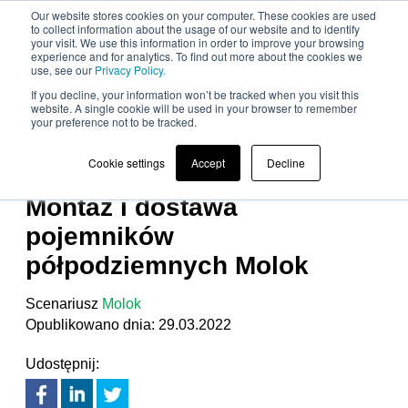
Our website stores cookies on your computer. These cookies are used
to collect information about the usage of our website and to identify
your visit. We use this information in order to improve your browsing
experience and for analytics. To find out more about the cookies we
use, see our
Privacy Policy.
If you decline, your information won’t be tracked when you visit this
website. A single cookie will be used in your browser to remember
your preference not to be tracked.
MOLOKCLASSIC
,
MOLOKDOMINO
,
MONTAŻ
Cookie settings
Accept
Decline
POJEMNIKÓW PÓŁPODZIEMNYCH
Montaż i dostawa
pojemników
półpodziemnych Molok
Scenariusz
Molok
Opublikowano dnia: 29.03.2022
Udostępnij: