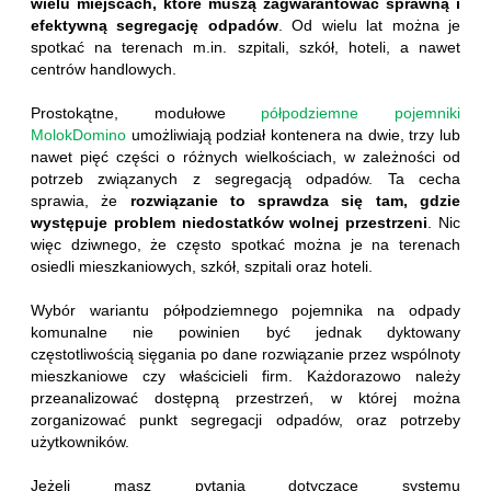
wielu miejscach, które muszą zagwarantować sprawną i
efektywną segregację odpadów
. Od wielu lat można je
spotkać na terenach m.in. szpitali, szkół, hoteli, a nawet
centrów handlowych.
Prostokątne, modułowe
półpodziemne pojemniki
MolokDomino
umożliwiają podział kontenera na dwie, trzy lub
nawet pięć części o różnych wielkościach, w zależności od
potrzeb związanych z segregacją odpadów. Ta cecha
sprawia, że
rozwiązanie to sprawdza się tam, gdzie
występuje problem niedostatków wolnej przestrzeni
. Nic
więc dziwnego, że często spotkać można je na terenach
osiedli mieszkaniowych, szkół, szpitali oraz hoteli.
Wybór wariantu półpodziemnego pojemnika na odpady
komunalne nie powinien być jednak dyktowany
częstotliwością sięgania po dane rozwiązanie przez wspólnoty
mieszkaniowe czy właścicieli firm. Każdorazowo należy
przeanalizować dostępną przestrzeń, w której można
zorganizować punkt segregacji odpadów, oraz potrzeby
użytkowników.
Jeżeli masz pytania dotyczące systemu