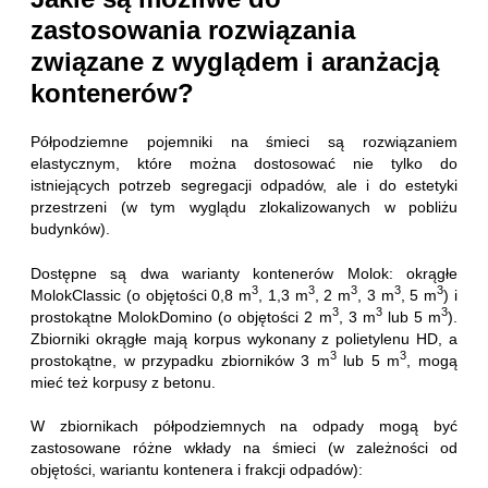
zastosowania rozwiązania
związane z wyglądem i aranżacją
kontenerów?
Półpodziemne pojemniki na śmieci są rozwiązaniem
elastycznym, które można dostosować nie tylko do
istniejących potrzeb segregacji odpadów, ale i do estetyki
przestrzeni (w tym wyglądu zlokalizowanych w pobliżu
budynków).
Dostępne są dwa warianty kontenerów Molok: okrągłe
3
3
3
3
3
MolokClassic (o objętości 0,8 m
, 1,3 m
, 2 m
, 3 m
, 5 m
) i
3
3
3
prostokątne MolokDomino (o objętości 2 m
, 3 m
lub 5 m
).
Zbiorniki okrągłe mają korpus wykonany z polietylenu HD, a
3
3
prostokątne, w przypadku zbiorników 3 m
lub 5 m
, mogą
mieć też korpusy z betonu.
W zbiornikach półpodziemnych na odpady mogą być
zastosowane różne wkłady na śmieci (w zależności od
objętości, wariantu kontenera i frakcji odpadów):