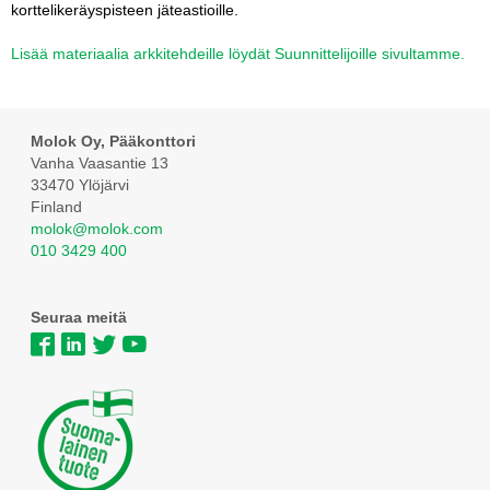
korttelikeräyspisteen jäteastioille.
Lisää materiaalia arkkitehdeille löydät Suunnittelijoille sivultamme.
Molok Oy, Pääkonttori
Vanha Vaasantie 13
33470 Ylöjärvi
Finland
molok@molok.com
010 3429 400
Seuraa meitä