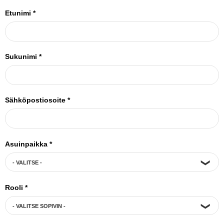
Etunimi
*
Sukunimi
*
Sähköpostiosoite
*
Asuinpaikka
*
Rooli
*