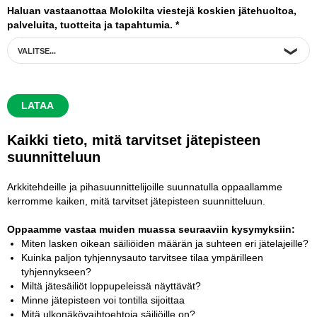
Haluan vastaanottaa Molokilta viestejä koskien jätehuoltoa,
palveluita, tuotteita ja tapahtumia.
*
Kaikki tieto, mitä tarvitset jätepisteen
suunnitteluun
Arkkitehdeille ja pihasuunnittelijoille suunnatulla oppaallamme
kerromme kaiken, mitä tarvitset jätepisteen suunnitteluun.
Oppaamme vastaa muiden muassa seuraaviin kysymyksiin:
Miten lasken oikean säiliöiden määrän ja suhteen eri jätelajeille?
Kuinka paljon tyhjennysauto tarvitsee tilaa ympärilleen
tyhjennykseen?
Miltä jätesäiliöt loppupeleissä näyttävät?
Minne jätepisteen voi tontilla sijoittaa
Mitä ulkonäkövaihtoehtoja säiliöille on?