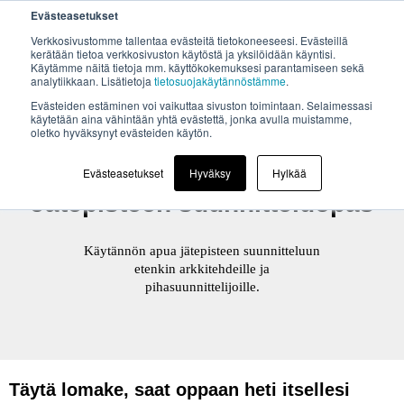
Evästeasetukset
Verkkosivustomme tallentaa evästeitä tietokoneeseesi. Evästeillä
kerätään tietoa verkkosivuston käytöstä ja yksilöidään käyntisi.
Käytämme näitä tietoja mm. käyttökokemuksesi parantamiseen sekä
analytiikkaan. Lisätietoja
tietosuojakäytännöstämme
.
Evästeiden estäminen voi vaikuttaa sivuston toimintaan. Selaimessasi
käytetään aina vähintään yhtä evästettä, jonka avulla muistamme,
oletko hyväksynyt evästeiden käytön.
Evästeasetukset
Hyväksy
Hylkää
Jätepisteen suunnitteluopas
Käytännön apua jätepisteen suunnitteluun
etenkin arkkitehdeille ja
pihasuunnittelijoille.
Täytä lomake, saat oppaan heti itsellesi