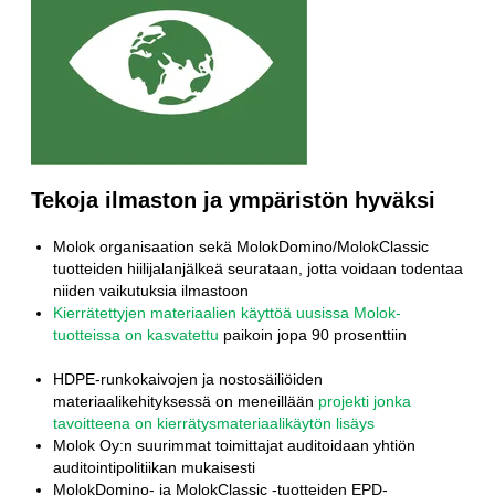
Tekoja ilmaston ja ympäristön hyväksi
Molok organisaation sekä MolokDomino/MolokClassic
tuotteiden hiilijalanjälkeä seurataan, jotta voidaan todentaa
niiden vaikutuksia ilmastoon
Kierrätettyjen materiaalien käyttöä uusissa Molok-
tuotteissa on kasvatettu
paikoin jopa 90 prosenttiin
HDPE-runkokaivojen ja nostosäiliöiden
materiaalikehityksessä on meneillään
projekti jonka
tavoitteena on kierrätysmateriaalikäytön lisäys
Molok Oy:n suurimmat toimittajat auditoidaan yhtiön
auditointipolitiikan mukaisesti
MolokDomino- ja MolokClassic -tuotteiden EPD-