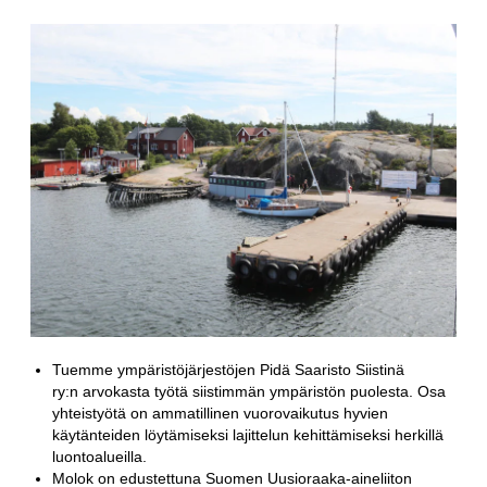
Tuemme ympäristöjärjestöjen Pidä Saaristo Siistinä
ry:n arvokasta työtä siistimmän ympäristön puolesta. Osa
yhteistyötä on ammatillinen vuorovaikutus hyvien
käytänteiden löytämiseksi lajittelun kehittämiseksi herkillä
luontoalueilla.
Molok on edustettuna Suomen Uusioraaka-aineliiton