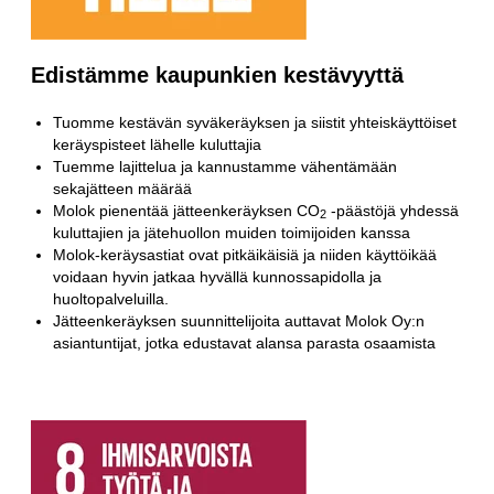
Edistämme kaupunkien kestävyyttä
Tuomme kestävän syväkeräyksen ja siistit yhteiskäyttöiset
keräyspisteet lähelle kuluttajia
Tuemme lajittelua ja kannustamme vähentämään
sekajätteen määrää
Molok pienentää jätteenkeräyksen CO
-päästöjä yhdessä
2
kuluttajien ja jätehuollon muiden toimijoiden kanssa
Molok-keräysastiat ovat pitkäikäisiä ja niiden käyttöikää
voidaan hyvin jatkaa hyvällä kunnossapidolla ja
huoltopalveluilla.
Jätteenkeräyksen suunnittelijoita auttavat Molok Oy:n
asiantuntijat, jotka edustavat alansa parasta osaamista