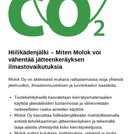
Hiilikädenjälki – Miten Molok voi
vähentää jätteenkeräyksen
ilmastovaikutuksia
Molok Oy on aktiivisesti mukana ratkaisemassa isoja yhteisiä
jätehuollon, ilmastonmuutoksen ja luontokadon haasteita.
Tuotekehityksellä kasvatetaan kierrätysmateriaalien
käyttöä jätesäiliöiden tuotannossa ja vähennetään
neitseellisten raaka-aineiden käyttöä.
Molok Oy kasvattaa hiilikädenjälkeään mahdollistamalla
entistä tehokkaamman jätteenkeräyksen ja tekemällä
laaja-alaista yhteistyötä koko kierrätysketjussa.
Molok auttaa kuluttajia, kotitalouksia, yrityksiä ja muita