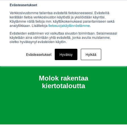
Evästeasetukset
Verkkosivustomme tallentaa evästeitä tietokoneeseesi. Evästeillä
kerätään tietoa verkkosivuston käytöstä ja yksilöidään käyntisi.
Käytämme näitä tietoja mm. käyttökokemuksesi parantamiseen sekä
analytiikkaan. Lisätietoja
tietosuojakäytännöstämme
.
Evästeiden estäminen voi vaikuttaa sivuston toimintaan. Selaimessasi
käytetään aina vähintään yhtä evästettä, jonka avulla muistamme,
oletko hyväksynyt evästeiden käytön.
Evästeasetukset
Hyväksy
Hylkää
Molok rakentaa
kiertotaloutta