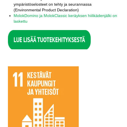
ympäristöselosteet on tehty ja seurannassa
(Environmental Product Declaration)
MolokDomino ja MolokClassic keräyksen hiilikädenjälki on
laskettu