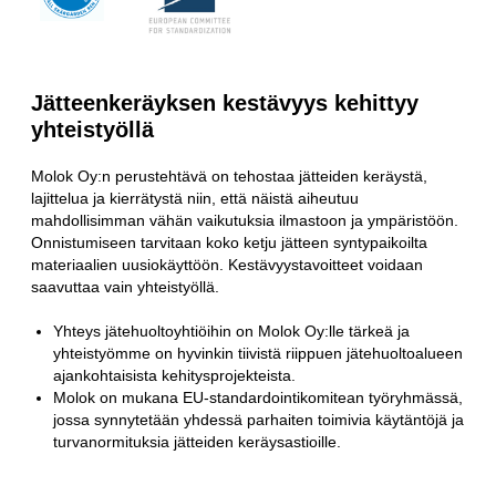
Jätteenkeräyksen kestävyys kehittyy
yhteistyöllä
Molok Oy:n perustehtävä on tehostaa jätteiden keräystä,
lajittelua ja kierrätystä niin, että näistä aiheutuu
mahdollisimman vähän vaikutuksia ilmastoon ja ympäristöön.
Onnistumiseen tarvitaan koko ketju jätteen syntypaikoilta
materiaalien uusiokäyttöön. Kestävyystavoitteet voidaan
saavuttaa vain yhteistyöllä.
Yhteys jätehuoltoyhtiöihin on Molok Oy:lle tärkeä ja
yhteistyömme on hyvinkin tiivistä riippuen jätehuoltoalueen
ajankohtaisista kehitysprojekteista.
Molok on mukana EU-standardointikomitean työryhmässä,
jossa synnytetään yhdessä parhaiten toimivia käytäntöjä ja
turvanormituksia jätteiden keräysastioille.