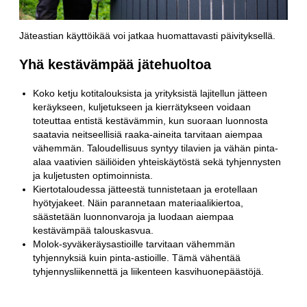
Jäteastian käyttöikää voi jatkaa huomattavasti päivityksellä.
Yhä kestävämpää jätehuoltoa
Koko ketju kotitalouksista ja yrityksistä lajitellun jätteen
keräykseen, kuljetukseen ja kierrätykseen voidaan
toteuttaa entistä kestävämmin, kun suoraan luonnosta
saatavia neitseellisiä raaka-aineita tarvitaan aiempaa
vähemmän. Taloudellisuus syntyy tilavien ja vähän pinta-
alaa vaativien säiliöiden yhteiskäytöstä sekä tyhjennysten
ja kuljetusten optimoinnista.
Kiertotaloudessa jätteestä tunnistetaan ja erotellaan
hyötyjakeet. Näin parannetaan materiaalikiertoa,
säästetään luonnonvaroja ja luodaan aiempaa
kestävämpää talouskasvua.
Molok-syväkeräysastioille tarvitaan vähemmän
tyhjennyksiä kuin pinta-astioille. Tämä vähentää
tyhjennysliikennettä ja liikenteen kasvihuonepäästöjä.