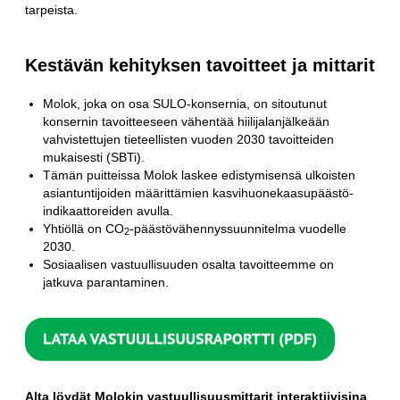
tarpeista.
Kestävän kehityksen tavoitteet ja mittarit
Molok, joka on osa SULO-konsernia, on sitoutunut
konsernin tavoitteeseen vähentää hiilijalanjälkeään
vahvistettujen tieteellisten vuoden 2030 tavoitteiden
mukaisesti (SBTi).
Tämän puitteissa Molok laskee edistymisensä ulkoisten
asiantuntijoiden määrittämien kasvihuonekaasupäästö-
indikaattoreiden avulla.
Yhtiöllä on CO
-päästövähennyssuunnitelma vuodelle
2
2030.
Sosiaalisen vastuullisuuden osalta tavoitteemme on
jatkuva parantaminen.
Alta löydät Molokin vastuullisuusmittarit interaktiivisina