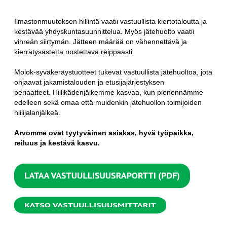
Ilmastonmuutoksen hillintä vaatii vastuullista kiertotaloutta ja
kestävää yhdyskuntasuunnittelua.
Myös jätehuolto vaatii
vihreän siirtymän.
Jätteen määrää on vähennettävä ja
kierrätysastetta nostettava reippaasti.
Molok-syväkeräystuotteet tukevat vastuullista jätehuoltoa, jota
ohjaavat jakamistalouden ja etusijajärjestyksen
periaatteet. Hiilikädenjälkemme kasvaa, kun pienennämme
edelleen sekä omaa että muidenkin jätehuollon toimijoiden
hiilijalanjälkeä.
Arvomme ovat tyytyväinen asiakas, hyvä työpaikka,
reiluus ja kestävä kasvu.