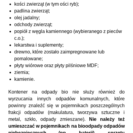
kości zwierząt (w tym ości ryb);
padlina zwierząt;
olej jadalny;
odchody zwierząt;
popiół z węgla kamiennego (wybieranego z pieców
c.o.);
lekarstwa i suplementy;
drewno, które zostało zaimpregnowane lub
pomalowane;
płyty wiórowe oraz płyty pilśniowe MDF;
ziemia;
kamienie.
Kontener na odpady bio nie służy również do
wyrzucania innych odpadów komunalnych, które
powinny znaleźć się w pojemnikach poszczególnych
frakcji odpadów (makulatura, tworzywa sztuczne i
metal, szkło, odpady zmieszane).
Nie należy też
umieszczać w pojemnikach na bioodpady odpadów
niebezpiecznych (np. baterii), sprzętu