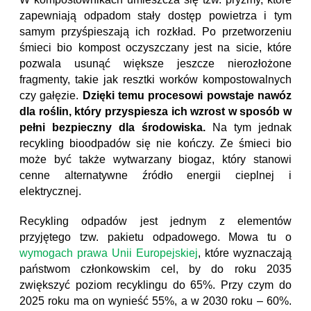
zapewniają odpadom stały dostęp powietrza i tym
samym przyśpieszają ich rozkład. Po przetworzeniu
śmieci bio kompost oczyszczany jest na sicie, które
pozwala usunąć większe jeszcze nierozłożone
fragmenty, takie jak resztki worków kompostowalnych
czy gałęzie.
Dzięki temu procesowi powstaje nawóz
dla roślin, który przyspiesza ich wzrost w sposób w
pełni bezpieczny dla środowiska.
Na tym jednak
recykling bioodpadów się nie kończy. Ze śmieci bio
może być także wytwarzany biogaz, który stanowi
cenne alternatywne źródło energii cieplnej i
elektrycznej.
Recykling odpadów jest jednym z elementów
przyjętego tzw. pakietu odpadowego. Mowa tu o
wymogach prawa Unii Europejskiej
, które wyznaczają
państwom członkowskim cel, by do roku 2035
zwiększyć poziom recyklingu do 65%. Przy czym do
2025 roku ma on wynieść 55%, a w 2030 roku – 60%.