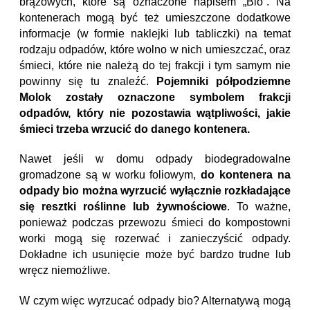
brązowych, które są oznaczone napisem „Bio”. Na
kontenerach mogą być też umieszczone dodatkowe
informacje (w formie naklejki lub tabliczki) na temat
rodzaju odpadów, które wolno w nich umieszczać, oraz
śmieci, które nie należą do tej frakcji i tym samym nie
powinny się tu znaleźć.
Pojemniki półpodziemne
Molok zostały oznaczone symbolem frakcji
odpadów, który nie pozostawia wątpliwości, jakie
śmieci trzeba wrzucić do danego kontenera.
Nawet jeśli w domu odpady biodegradowalne
gromadzone są w worku foliowym,
do kontenera na
odpady bio można wyrzucić wyłącznie rozkładające
się resztki roślinne lub żywnościowe
. To ważne,
ponieważ podczas przewozu śmieci do kompostowni
worki mogą się rozerwać i zanieczyścić odpady.
Dokładne ich usunięcie może być bardzo trudne lub
wręcz niemożliwe.
W czym więc wyrzucać odpady bio? Alternatywą mogą