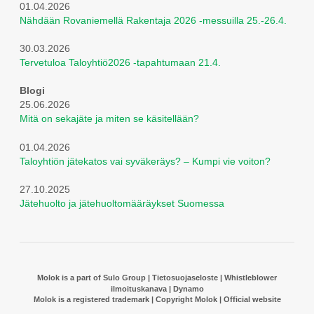
01.04.2026
Nähdään Rovaniemellä Rakentaja 2026 -messuilla 25.-26.4.
30.03.2026
Tervetuloa Taloyhtiö2026 -tapahtumaan 21.4.
Blogi
25.06.2026
Mitä on sekajäte ja miten se käsitellään?
01.04.2026
Taloyhtiön jätekatos vai syväkeräys? – Kumpi vie voiton?
27.10.2025
Jätehuolto ja jätehuoltomääräykset Suomessa
Molok is a part of Sulo Group
|
Tietosuojaseloste
|
Whistleblower
ilmoituskanava
|
Dynamo
Molok is a registered trademark | Copyright Molok | Official website