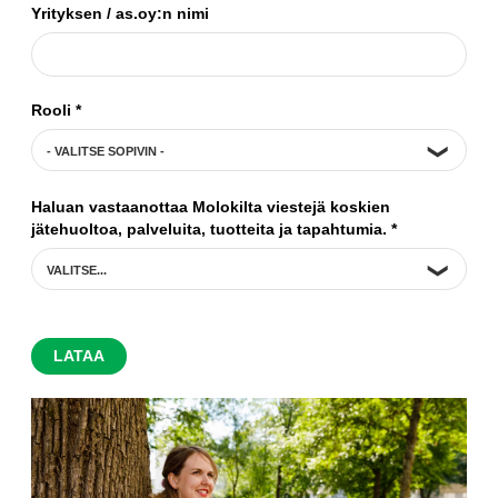
Yrityksen / as.oy:n nimi
Rooli
*
Haluan vastaanottaa Molokilta viestejä koskien
jätehuoltoa, palveluita, tuotteita ja tapahtumia.
*