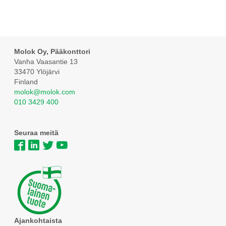
Molok Oy, Pääkonttori
Vanha Vaasantie 13
33470 Ylöjärvi
Finland
molok@molok.com
010 3429 400
Seuraa meitä
Ajankohtaista