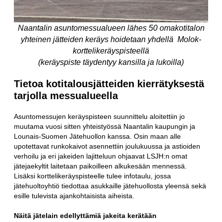
Naantalin asuntomessualueen lähes 50 omakotitalon
yhteinen jätteiden keräys hoidetaan yhdellä Molok-
korttelikeräyspisteellä
(keräyspiste täydentyy kansilla ja lukoilla)
Tietoa kotitalousjätteiden kierrätyksestä
tarjolla messualueella
Asuntomessujen keräyspisteen suunnittelu aloitettiin jo
muutama vuosi sitten yhteistyössä Naantalin kaupungin ja
Lounais-Suomen Jätehuollon kanssa. Osin maan alle
upotettavat runkokaivot asennettiin joulukuussa ja astioiden
verhoilu ja eri jakeiden lajitteluun ohjaavat LSJH:n omat
jätejaekyltit laitetaan paikoilleen alkukesään mennessä.
Lisäksi korttelikeräyspisteelle tulee infotaulu, jossa
jätehuoltoyhtiö tiedottaa asukkaille jätehuollosta yleensä sekä
esille tulevista ajankohtaisista aiheista.
Näitä jätelain edellyttämiä jakeita kerätään