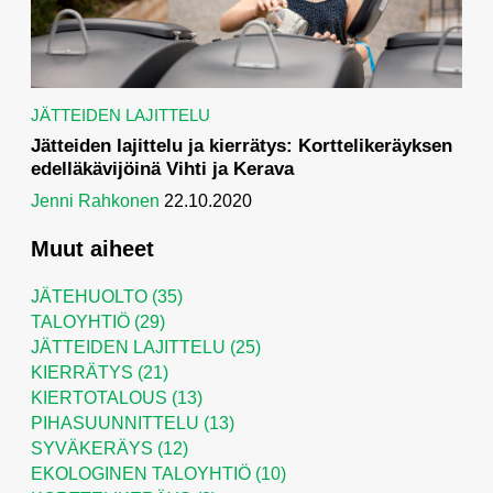
JÄTTEIDEN LAJITTELU
Jätteiden lajittelu ja kierrätys: Korttelikeräyksen
edelläkävijöinä Vihti ja Kerava
Jenni Rahkonen
22.10.2020
Muut aiheet
JÄTEHUOLTO
(35)
TALOYHTIÖ
(29)
JÄTTEIDEN LAJITTELU
(25)
KIERRÄTYS
(21)
KIERTOTALOUS
(13)
PIHASUUNNITTELU
(13)
SYVÄKERÄYS
(12)
EKOLOGINEN TALOYHTIÖ
(10)