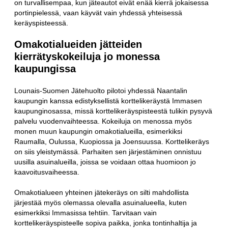
on turvallisempaa, kun jäteautot eivät enää kierrä jokaisessa
portinpielessä, vaan käyvät vain yhdessä yhteisessä
keräyspisteessä.
Omakotialueiden jätteiden
kierrätyskokeiluja jo monessa
kaupungissa
Lounais-Suomen Jätehuolto pilotoi yhdessä Naantalin
kaupungin kanssa edistyksellistä korttelikeräystä Immasen
kaupunginosassa, missä korttelikeräyspisteestä tulikin pysyvä
palvelu vuodenvaihteessa. Kokeiluja on menossa myös
monen muun kaupungin omakotialueilla, esimerkiksi
Raumalla, Oulussa, Kuopiossa ja Joensuussa. Korttelikeräys
on siis yleistymässä. Parhaiten sen järjestäminen onnistuu
uusilla asuinalueilla, joissa se voidaan ottaa huomioon jo
kaavoitusvaiheessa.
Omakotialueen yhteinen jätekeräys on silti mahdollista
järjestää myös olemassa olevalla asuinalueella, kuten
esimerkiksi Immasissa tehtiin. Tarvitaan vain
korttelikeräyspisteelle sopiva paikka, jonka tontinhaltija ja