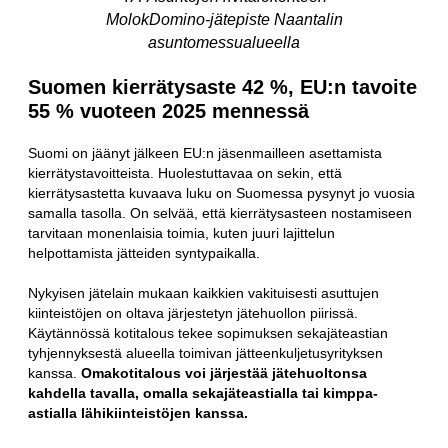
MolokDomino-jätepiste Naantalin
asuntomessualueella
Suomen kierrätysaste 42 %, EU:n tavoite
55 % vuoteen 2025 mennessä
Suomi on jäänyt jälkeen EU:n jäsenmailleen asettamista
kierrätystavoitteista. Huolestuttavaa on sekin, että
kierrätysastetta kuvaava luku on Suomessa pysynyt jo vuosia
samalla tasolla. On selvää, että kierrätysasteen nostamiseen
tarvitaan monenlaisia toimia, kuten juuri lajittelun
helpottamista jätteiden syntypaikalla.
Nykyisen jätelain mukaan kaikkien vakituisesti asuttujen
kiinteistöjen on oltava järjestetyn jätehuollon piirissä.
Käytännössä kotitalous tekee sopimuksen sekajäteastian
tyhjennyksestä alueella toimivan jätteenkuljetusyrityksen
kanssa.
Omakotitalous voi järjestää jätehuoltonsa
kahdella tavalla, omalla sekajäteastialla tai kimppa-
astialla lähikiinteistöjen kanssa.