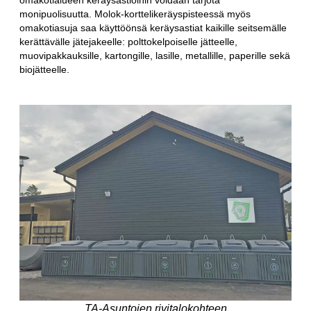
omakotialueen keräysastioihin voidaan tarjota
monipuolisuutta. Molok-korttelikeräyspisteessä myös
omakotiasuja saa käyttöönsä keräysastiat kaikille seitsemälle
kerättävälle jätejakeelle: polttokelpoiselle jätteelle,
muovipakkauksille, kartongille, lasille, metallille, paperille sekä
biojätteelle.
TA-Asuntojen rivitalokohteen