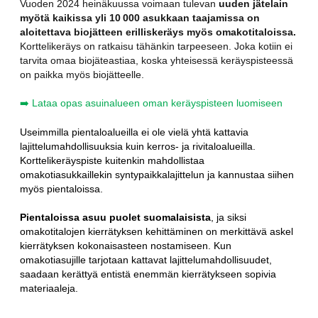
Vuoden 2024 heinäkuussa voimaan tulevan
uuden jätelain
myötä kaikissa yli 10 000 asukkaan taajamissa on
aloitettava biojätteen erilliskeräys myös omakotitaloissa.
Korttelikeräys on ratkaisu tähänkin tarpeeseen. Joka kotiin ei
tarvita omaa biojäteastiaa, koska yhteisessä keräyspisteessä
on paikka myös biojätteelle.
➡️ Lataa opas asuinalueen oman keräyspisteen luomiseen
Useimmilla pientaloalueilla ei ole vielä yhtä kattavia
lajittelumahdollisuuksia kuin kerros- ja rivitaloalueilla.
Korttelikeräyspiste kuitenkin mahdollistaa
omakotiasukkaillekin syntypaikkalajittelun ja kannustaa siihen
myös pientaloissa.
Pientaloissa asuu puolet suomalaisista
, ja siksi
omakotitalojen kierrätyksen kehittäminen on merkittävä askel
kierrätyksen kokonaisasteen nostamiseen. Kun
omakotiasujille tarjotaan kattavat lajittelumahdollisuudet,
saadaan kerättyä entistä enemmän kierrätykseen sopivia
materiaaleja.