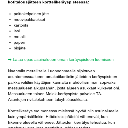
kotitalousjätteen korttelikeräyspisteessä:
polttokelpoinen jäte
muovipakkaukset
kartonki
lasi
metalli
paperi
biojäte
➡️ Lataa opas asuinalueen oman keräyspisteen luomiseen
Naantalin merelliselle Luonnonmaalle sijoittuvan
asuntomessualueen omakotikorttelin jätteiden keräyspisteen
paikka valittiin käyttäjien kannalta mahdollisimman sopivaksi
messualueen alkupäähän, josta alueen asukkaat kulkevat ohi.
Messualueen toinen Molok-keräyspiste palvelee TA-
Asuntojen rivitalokohteen taloyhtiöasukkaita.
Korttelikeräys tuo monessa mielessä hyvää niin asuinalueelle
kuin ympäristöllekin. Hiilidioksidipäästöt vähenevät, kun
liikenne alueella vähenee. Jätteiden kierrätys tehostuu, kun