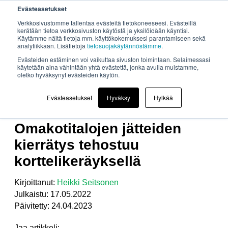
Evästeasetukset
Verkkosivustomme tallentaa evästeitä tietokoneeseesi. Evästeillä
kerätään tietoa verkkosivuston käytöstä ja yksilöidään käyntisi.
Käytämme näitä tietoja mm. käyttökokemuksesi parantamiseen sekä
analytiikkaan. Lisätietoja
tietosuojakäytännöstämme
.
Evästeiden estäminen voi vaikuttaa sivuston toimintaan. Selaimessasi
käytetään aina vähintään yhtä evästettä, jonka avulla muistamme,
oletko hyväksynyt evästeiden käytön.
KORTTELIKERÄYS
,
MOLOKDOMINO
,
JÄTEPISTE
,
Evästeasetukset
Hyväksy
Hylkää
ASUNTOMESSUT
,
JÄTTEIDEN KERÄYS
,
JÄTTEIDEN KIERRÄTYS
Omakotitalojen jätteiden
kierrätys tehostuu
korttelikeräyksellä
Kirjoittanut:
Heikki Seitsonen
Julkaistu: 17.05.2022
Päivitetty: 24.04.2023
Jaa artikkeli: