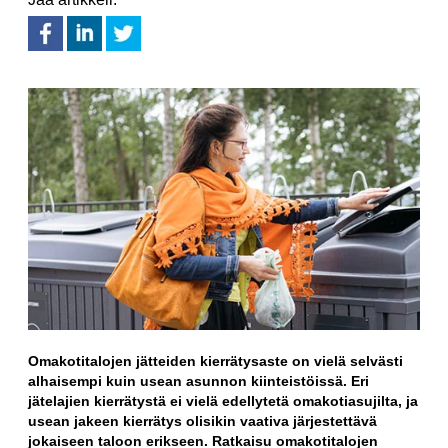
Omakotitalojen jätteiden kierrätysaste on vielä selvästi
alhaisempi kuin usean asunnon kiinteistöissä. Eri
jätelajien kierrätystä ei vielä edellytetä omakotiasujilta, ja
usean jakeen kierrätys olisikin vaativa järjestettävä
jokaiseen taloon erikseen. Ratkaisu omakotitalojen