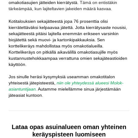
omakotiasujien jätteiden kierrätystä.
Tämä on entistäkin
tärkeämpää, kun lajiteltavien jakeiden määrä kasvaa.
Kotitalouksien sekajätteestä jopa 76 prosenttia olisi
kierrätettäväksi kelpaavaa jätettä. Jotta kierrätysaste nousisi,
sekajätteestä pitäisi lajitella enemmän erikseen varsinkin
biojätettä sekä muovi- ja kartonkipakkauksia. Sen
korttelikeräys mahdollistaa myös omakotialueilla.
Korttelikeräys on pitkällä aikavälillä omakotiasujille myös
kustannustehokkaampaa verrattuna omien sekajäteastioiden
käyttöön.
Jos sinulle heräsi kysymyksiä useamman omakotitalon
yhteisestä jätepisteestä,
niin ole yhteydessä alueesi Molok-
asiantuntijaan.
Autamme mielellämme sinua järjestämään
jäteasiat kuntoon.
Lataa opas asuinalueen oman yhteinen
keräyspisteen luomiseen