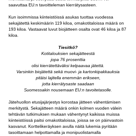
saavuttaa EU:n tavoitteleman kierrätysasteen.
Kun isoimmissa kiinteistöissä asukas tuottaa vuodessa
sekajätettä keskimäärin 119 kiloa, omakotitaloissa määrä on
193 kiloa. Vastaavat luvut biojätteen osalta ovat 46 kiloa ja 87
kiloa.
Tiesitkö?
Kotitalouksien sekajätteestä
jopa 76 prosenttia
olisi kierrätettäväksi kelpaavaa jätettä.
Varsinkin biojätettä sekä muovi- ja kartonkipakkauksia
pitäisi lajitella enemmän erikseen,
jotta kierrätysaste saadaan
Suomessakin nousemaan EU:n tavoitetasolle.
Jätehuollon etusijajärjestys korostaa jätteen vähentämisen
merkitystä. Sekajätteen määrä onkin kolmen vuoden välein
tehtävän tutkimuksen mukaan vähentynyt kaikissa muissa
kiinteistöissä paitsi omakotitaloissa, joissa se on päinvastoin
kasvanut. Korttelikeräyksen avulla näitä lukemia pyritään
tasoittamaan helpottamalla ja monipuolistamalla