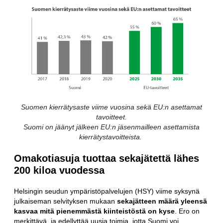
Suomen kierrätysaste viime vuosina sekä EU:n asettamat
tavoitteet.
Suomi on jäänyt jälkeen EU:n jäsenmailleen asettamista
kierrätystavoitteista.
Omakotiasuja tuottaa sekajätettä lähes
200 kiloa vuodessa
Helsingin seudun ympäristöpalvelujen (HSY) viime syksynä
julkaiseman selvityksen mukaan
sekajätteen määrä yleensä
kasvaa mitä pienemmästä kiinteistöstä on kyse
. Ero on
merkittävä, ja edellyttää uusia toimia, jotta Suomi voi