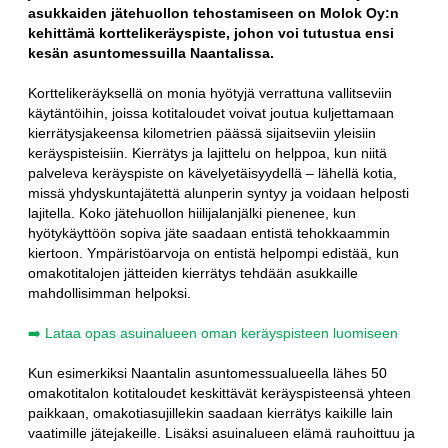
asukkaiden jätehuollon tehostamiseen on Molok Oy:n
kehittämä korttelikeräyspiste, johon voi tutustua ensi
kesän asuntomessuilla Naantalissa.
Korttelikeräyksellä on monia hyötyjä verrattuna vallitseviin
käytäntöihin, joissa kotitaloudet voivat joutua kuljettamaan
kierrätysjakeensa kilometrien päässä sijaitseviin yleisiin
keräyspisteisiin. Kierrätys ja lajittelu on helppoa, kun niitä
palveleva keräyspiste on kävelyetäisyydellä – lähellä kotia,
missä yhdyskuntajätettä alunperin syntyy ja voidaan helposti
lajitella. Koko jätehuollon hiilijalanjälki pienenee, kun
hyötykäyttöön sopiva jäte saadaan entistä tehokkaammin
kiertoon. Ympäristöarvoja on entistä helpompi edistää, kun
omakotitalojen jätteiden kierrätys tehdään asukkaille
mahdollisimman helpoksi.
➡️ Lataa opas asuinalueen oman keräyspisteen luomiseen
Kun esimerkiksi Naantalin asuntomessualueella lähes 50
omakotitalon kotitaloudet keskittävät keräyspisteensä yhteen
paikkaan, omakotiasujillekin saadaan kierrätys kaikille lain
vaatimille jätejakeille. Lisäksi asuinalueen elämä rauhoittuu ja