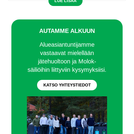
LUE LISÄÄ
AUTAMME ALKUUN
Alueasiantuntijamme
vastaavat mielellään
jätehuoltoon ja Molok-
säiliöihin liittyviin kysymyksiisi.
KATSO YHTEYSTIEDOT