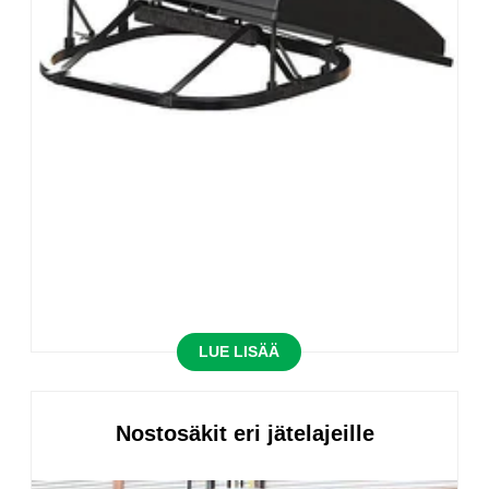
LUE LISÄÄ
Nostosäkit eri jätelajeille