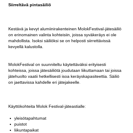
Siirreltävä pintasäiliö
Kestävä ja kevyt alumiinirakenteinen MolokFestival-jätesäiliö
on erinomainen valinta kohteisiin, joissa syväkeräys ei ole
mahdollista. Isoksi säiliöksi se on helposti siirrettävissä
kevyellä kalustolla.
MolokFestival on suunniteltu käytettäväksi erityisesti
kohteissa, joissa jätesäiliötä joudutaan liikuttamaan tai joissa
jätehuolto vaatii hetkellisesti isoa keräyskapasiteettia. Säiliö
on jaettavissa kahdelle eri jätejakeelle.
Käyttökohteita Molok Festival-jäteastialle:
yleisötapahtumat
puistot
liikuntapaikat