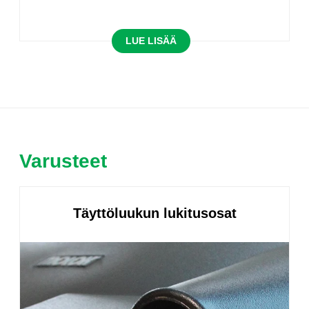
LUE LISÄÄ
Varusteet
Täyttöluukun lukitusosat