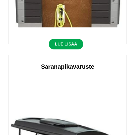
LUE LISÄÄ
Saranapikavaruste