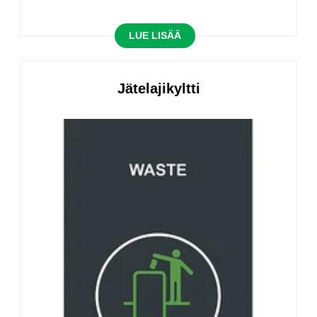
LUE LISÄÄ
Jätelajikyltti