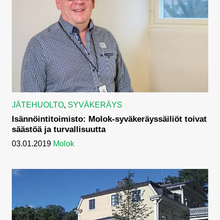
JÄTEHUOLTO
,
SYVÄKERÄYS
Isännöintitoimisto: Molok-syväkeräyssäiliöt toivat
säästöä ja turvallisuutta
03.01.2019
Molok